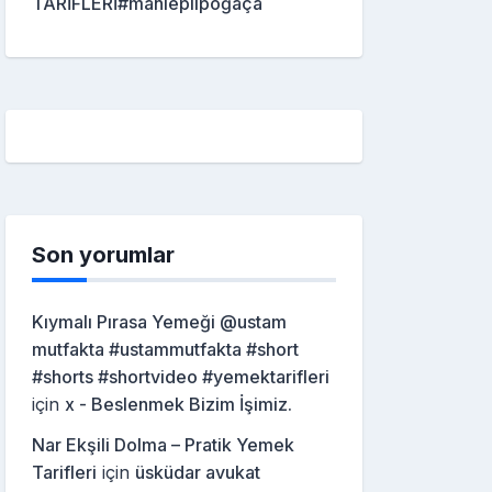
TARİFLERİ#mahleplipoğaça
Son yorumlar
Kıymalı Pırasa Yemeği @ustam
mutfakta #ustammutfakta #short
#shorts #shortvideo #yemektarifleri
için
x - Beslenmek Bizim İşimiz.
Nar Ekşili Dolma – Pratik Yemek
Tarifleri
için
üsküdar avukat