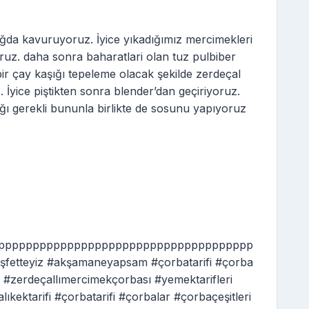
ğda kavuruyoruz. İyice yıkadığımız mercimekleri
oruz. daha sonra baharatlari olan tuz pulbiber
ir çay kaşığı tepeleme olacak şekilde zerdeçal
İyice piştikten sonra blender’dan geçiriyoruz.
ğı gerekli bununla birlikte de sosunu yapıyoruz
ppppppppppppppppppppppppppppppppppppp
fetteyiz #akşamaneyapsam #çorbatarifi #çorba
l #zerdeçallımercimekçorbası #yemektarifleri
ıkektarifi #çorbatarifi #çorbalar #çorbaçeşitleri