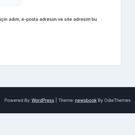
için adım, e-posta adresim ve site adresim bu
Powered By:
WordPress
|
Theme:
newsbook
By OdieThemes