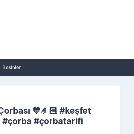
Besinler
Çorbası 💛🤌🏻 #keşfet
i #çorba #çorbatarifi