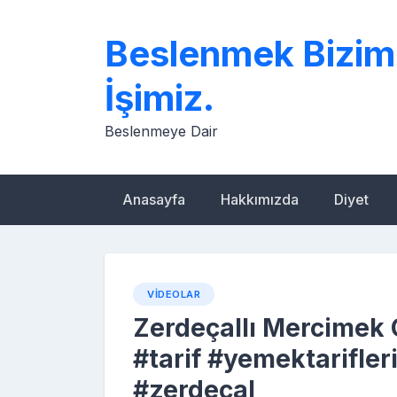
Skip
to
Beslenmek Bizim
content
İşimiz.
Beslenmeye Dair
Anasayfa
Hakkımızda
Diyet
VIDEOLAR
Zerdeçallı Mercimek 
#tarif #yemektarifler
#zerdeçal