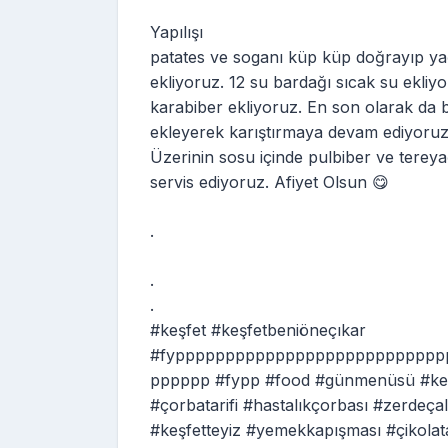
Yapılışı
patates ve soganı küp küp doğrayıp ya
ekliyoruz. 12 su bardağı sıcak su ekliy
karabiber ekliyoruz. En son olarak da b
ekleyerek karıştırmaya devam ediyoruz. 
Üzerinin sosu içinde pulbiber ve tereya
servis ediyoruz. Afiyet Olsun 😋
.
.
.
#keşfet #keşfetbeniöneçıkar
#fyppppppppppppppppppppppppppp
pppppp #fypp #food #günmenüsü #keş
#çorbatarifi #hastalıkçorbası #zerdeça
#keşfetteyiz #yemekkapışması #çikolatal