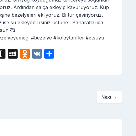
oruz. Ardından salça ekleyip kavuruyoruz. Küp
ine bezelyeleri ekliyoruz. Bi tur çeviriyoruz.
ise su ekleyebilirsiniz üstüne . Baharatlarıda
lsun 🥰
bezelyeyemeği #bezelye #kolaytarifler #etsuyu
i
In
M
O
V
S
g
st
y
d
K
h
a
S
n
ar
p
p
o
e
a
a
kl
Next
→
p
c
a
er
e
s
s
ni