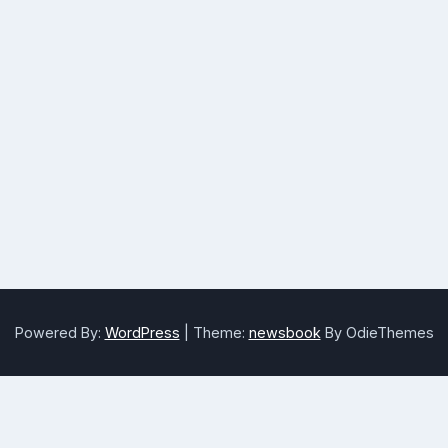
Powered By:
WordPress
|
Theme:
newsbook
By OdieThemes