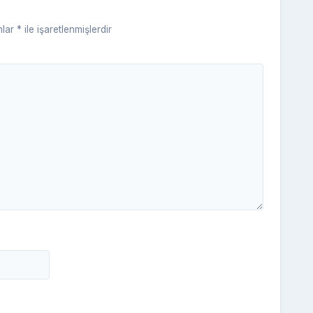
ki
nlar
*
ile işaretlenmişlerdir