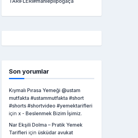
TARİFLERİ#mahleplipoğaça
Son yorumlar
Kıymalı Pırasa Yemeği @ustam
mutfakta #ustammutfakta #short
#shorts #shortvideo #yemektarifleri
için
x - Beslenmek Bizim İşimiz.
Nar Ekşili Dolma – Pratik Yemek
Tarifleri
için
üsküdar avukat