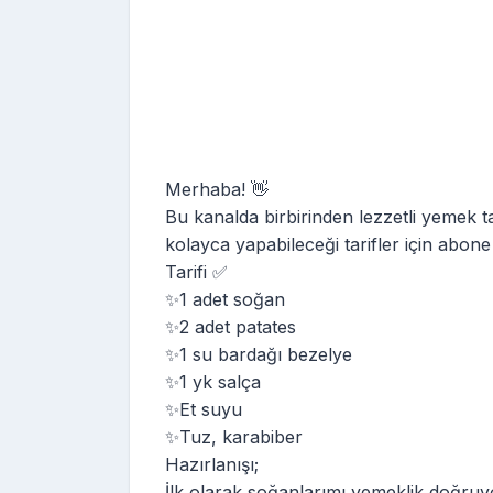
Merhaba! 👋
Bu kanalda birbirinden lezzetli yemek ta
kolayca yapabileceği tarifler için abon
Tarifi ✅
✨1 adet soğan
✨2 adet patates
✨1 su bardağı bezelye
✨1 yk salça
✨Et suyu
✨Tuz, karabiber
Hazırlanışı;
İlk olarak soğanlarımı yemeklik doğru