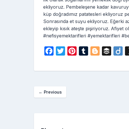
ekliyoruz. Pembeleşene kadar kavuruy
küp doğradımız patatesleri ekliyoruz peş
Sonrasında et suyu ekliyoruz. Eğerki az 
ekleyip kısık ateşte pişiriyoruz. Afiyet o
#nefisyemektarifleri #yemektarifleri #
F
T
Pi
T
Bl
B
D
a
w
nt
u
o
uf
i
c
itt
er
m
g
fe
o
e
er
e
bl
g
r
b
st
r
er
←
Previous
o
o
k