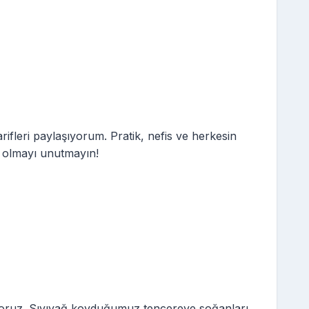
rifleri paylaşıyorum. Pratik, nefis ve herkesin
e olmayı unutmayın!
yoruz. Sıvıyağ koyduğumuz tencereye soğanları