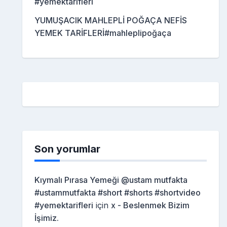
#yemektarifleri
YUMUŞACIK MAHLEPLİ POĞAÇA NEFİS
YEMEK TARİFLERİ#mahleplipoğaça
Son yorumlar
Kıymalı Pırasa Yemeği @ustam mutfakta
#ustammutfakta #short #shorts #shortvideo
#yemektarifleri
için
x - Beslenmek Bizim
İşimiz.