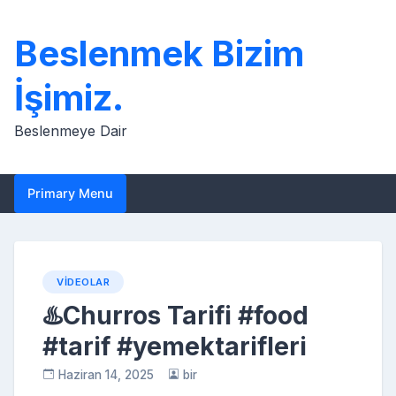
Skip
to
Beslenmek Bizim
content
İşimiz.
Beslenmeye Dair
Primary Menu
VIDEOLAR
♨️Churros Tarifi #food
#tarif #yemektarifleri
Haziran 14, 2025
bir